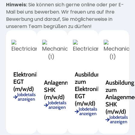
Hinweis:
Sie können sich gerne online oder per E-
Mail bei uns bewerben. Wir freuen uns auf Ihre
Bewerbung und darauf, Sie möglicherweise in
unserem Team begrüßen zu dürfen!
Elektroniker
Ausbildung
EGT
zum
Anlagenmechaniker
Ausbildung
(m/w/d)
Elektroniker
SHK
zum
Jobdetails
EGT
(m/w/d)
Anlagenme
anzeigen
(m/w/d)
Jobdetails
SHK
anzeigen
Jobdetails
(m/w/d)
anzeigen
Jobdetails
anzeigen