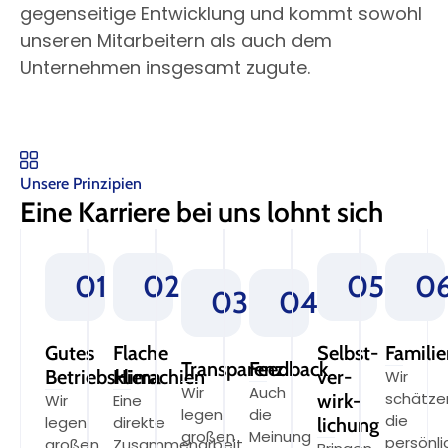
gegenseitige Entwicklung und kommt sowohl
unseren Mitarbeitern als auch dem
Unternehmen insgesamt zugute.
Unsere Prinzipien
Eine Karriere bei uns lohnt sich
01
02
05
0
03
04
Gutes
Flache
Selbst­
Famili
Transparenz
Feedback
Betriebsklima
Hierachien
ver­
Wir
Wir
Auch
schätze
wirk­
Wir
Eine
legen
die
die
legen
direkte
lichung
großen
Meinung
persönli
großen
Zusammenarbeit