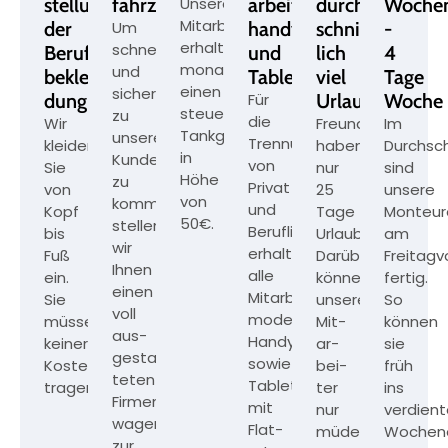
stellung
fahrzeug
Unsere
arbeiter­
durch­
Woche
Mitarbeiter
der
Um
handy
schnitt­
-
erhalten
schnell
Berufs­
und
lich
4
monatlich
und
beklei­
Tablet
viel
Tage
einen
sicher
dung
Für
Urlaub
Woche
steuerfreien
zu
die
Wir
Freunde
Im
Tankgutschein
unseren
Trennung
kleiden
haben
Durchsch
in
Kunden
von
Sie
nur
sind
Höhe
zu
Privat
von
25
unsere
von
kommen,
und
Kopf
Tage
Monteur
50€.
stellen
Beruflich
bis
Urlaub?
am
wir
erhalten
Fuß
Darüber
Freitagv
Ihnen
alle
ein.
können
fertig.
einen
Mitarbeiter
Sie
unsere
So
voll
moderne
müssen
Mit­
können
aus­
Handys
keinerlei
ar­
sie
gestat­
sowie
Kosten
bei­
früh
teten
Tablets
tragen.
ter
ins
Firmen­
mit
nur
verdient
wagen
Flat­
müde
Wochen
zur