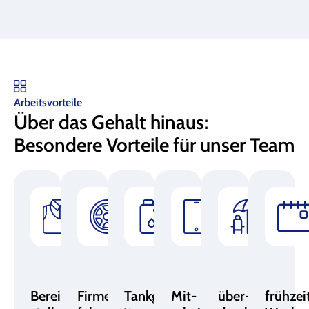
Arbeitsvorteile
Über das Gehalt hinaus:
Besondere Vorteile für unser Team
Bereit­
Firmen­
Tankgutscheine
Mit­
über­
frühzei