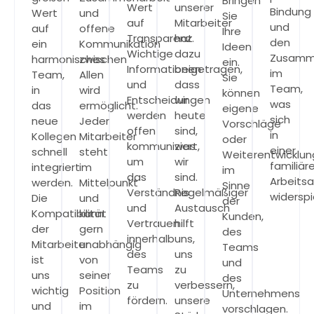
Bringen
Wert
unserer
Bindung
Wert
und
Sie
auf
Mitarbeiter
und
auf
offene
Ihre
Transparenz.
hat
den
ein
Kommunikation
Ideen
Wichtige
dazu
Zusamm
harmonisches
zwischen
ein.
Informationen
beigetragen,
im
Team,
Allen
Sie
und
dass
Team,
in
wird
können
Entscheidungen
wir
was
das
ermöglicht.
eigene
werden
heute
sich
neue
Jeder
Vorschläge
offen
sind,
in
Kollegen
Mitarbeiter
oder
kommuniziert,
was
einer
schnell
steht
Weiterentwicklu
um
wir
familiär
integriert
im
im
das
sind.
Arbeits
werden.
Mittelpunkt
Sinne
Verständnis
Regelmäßiger
widerspi
Die
und
der
und
Austausch
Kompatibilität
kann
Kunden,
Vertrauen
hilft
der
gern
des
innerhalb
uns,
Mitarbeiter
unabhängig
Teams
des
uns
ist
von
und
Teams
zu
uns
seiner
des
zu
verbessern,
wichtig
Position
Unternehmens
fördern.
unsere
und
im
vorschlagen.